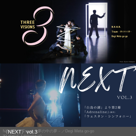
N.N.N.N.／Traum－夢の中の夢－／Degi Meta go-go
〈NEXT〉vol.3