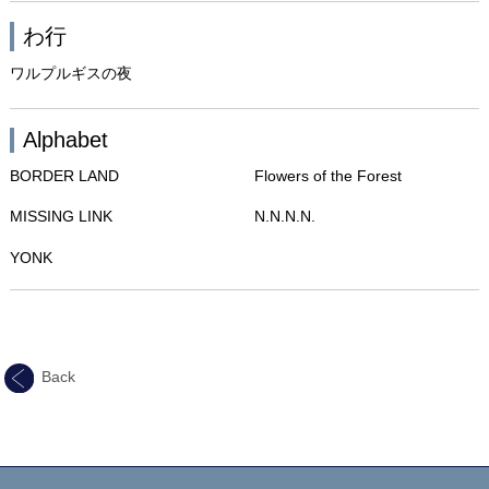
わ行
ワルプルギスの夜
Alphabet
BORDER LAND
Flowers of the Forest
MISSING LINK
N.N.N.N.
YONK
Back