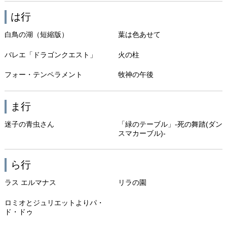
は行
白鳥の湖（短縮版）
葉は色あせて
バレエ「ドラゴンクエスト」
火の柱
フォー・テンペラメント
牧神の午後
ま行
迷子の青虫さん
「緑のテーブル」-死の舞踏(ダン
スマカーブル)-
ら行
ラス エルマナス
リラの園
ロミオとジュリエットよりパ・
ド・ドゥ