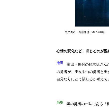
黒の勇者：長瀬伸也（2001年8月）
心情の変化など、演じるのが難
池田
演出・振付の鈴木稔さんか
の勇者が、王女や白の勇者と出
自分なりにどう演じるか考えて
髙谷
黒の勇者の一味である「