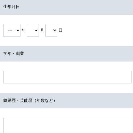
生年月日
年
月
日
学年・職業
舞踊歴・芸能歴（年数など）