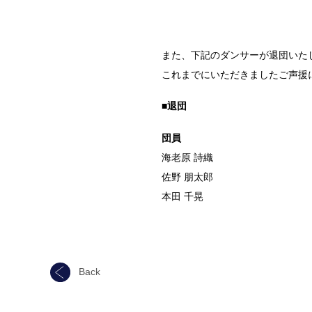
また、下記のダンサーが退団いた
これまでにいただきましたご声援
■退団
団員
海老原 詩織
佐野 朋太郎
本田 千晃
Back