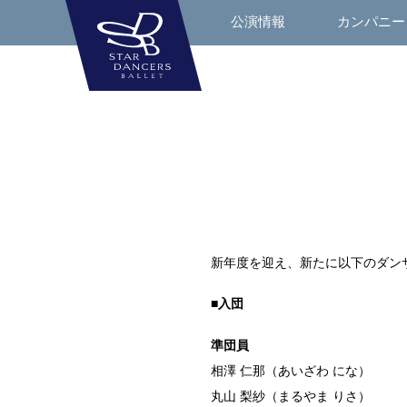
公演情報
カンパニー
新年度を迎え、新たに以下のダン
■入団
準団員
相澤 仁那（あいざわ にな）
丸山 梨紗（まるやま りさ）