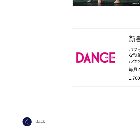
新
パフ
な執
お伝
毎月
1,7
Back