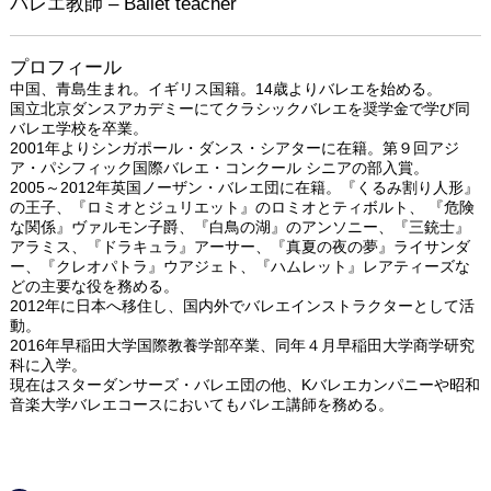
バレエ教師 – Ballet teacher
プロフィール
中国、青島生まれ。イギリス国籍。14歳よりバレエを始める。
国立北京ダンスアカデミーにてクラシックバレエを奨学金で学び同
バレエ学校を卒業。
2001年よりシンガポール・ダンス・シアターに在籍。第９回アジ
ア・パシフィック国際バレエ・コンクール シニアの部入賞。
2005～2012年英国ノーザン・バレエ団に在籍。『くるみ割り人形』
の王子、『ロミオとジュリエット』のロミオとティボルト、 『危険
な関係』ヴァルモン子爵、『白鳥の湖』のアンソニー、『三銃士』
アラミス、『ドラキュラ』アーサー、『真夏の夜の夢』ライサンダ
ー、『クレオパトラ』ウアジェト、『ハムレット』レアティーズな
どの主要な役を務める。
2012年に日本へ移住し、国内外でバレエインストラクターとして活
動。
2016年早稲田大学国際教養学部卒業、同年４月早稲田大学商学研究
科に入学。
現在はスターダンサーズ・バレエ団の他、Kバレエカンパニーや昭和
音楽大学バレエコースにおいてもバレエ講師を務める。