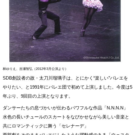
林ゆりえ、吉瀬智弘（2012年3月公演より）
SDB創設者の故・太刀川瑠璃子は、とにかく“楽しい”バレエを
やりたい、と1991年にバレエ団で初めて上演しました。今度は5
年ぶり、9回目の上演となります。
ダンサーたちの息づかいが伝わるパワフルな作品「N.N.N.N」
水色の長いチュールのスカートをなびかせながら美しい音楽と
共にロマンティックに舞う「セレナーデ」
西部劇をそのままバレエにしたような躍動感のある「ウェスタ